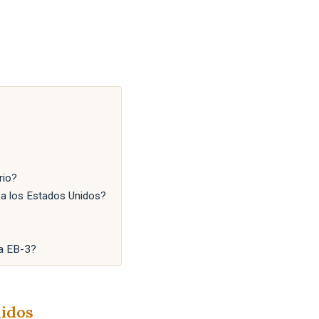
rio?
 a los Estados Unidos?
sa EB-3?
nidos