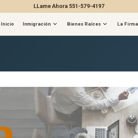
LLame Ahora 551-579-4197
Inicio
Inmigración
Bienes Raíces
La Firm