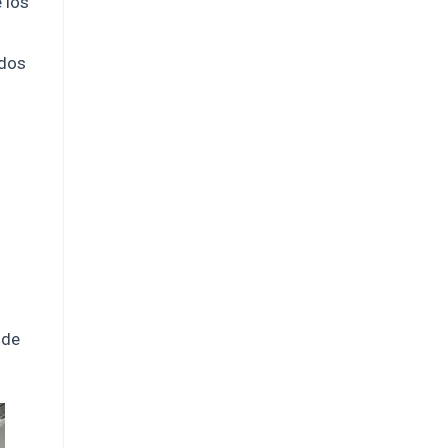
 los
 dos
 de