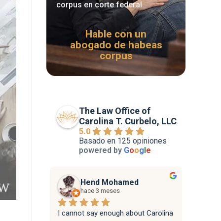
corpus en corte federal
Hable con un
abogado de habeas
corpus
The Law Office of
Carolina T. Curbelo, LLC
5.0
Basado en 125 opiniones
powered by
G
o
o
g
l
e
Hend Mohamed
hace 3 meses
I cannot say enough about Carolina 
Attorne