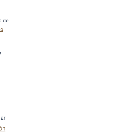
facing an immigration emergency, 
do not waste a single minute. Call 
Carolina Curbelo. She is the best 
s de
there is.
io
God bless her and everyone at 
Curbelo Law. ⭐⭐⭐⭐⭐
o
sar
ión