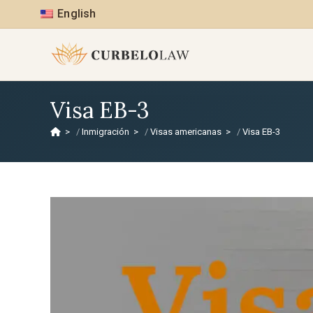
English
Visa EB-3
>
Inmigración
>
Visas americanas
>
Visa EB-3