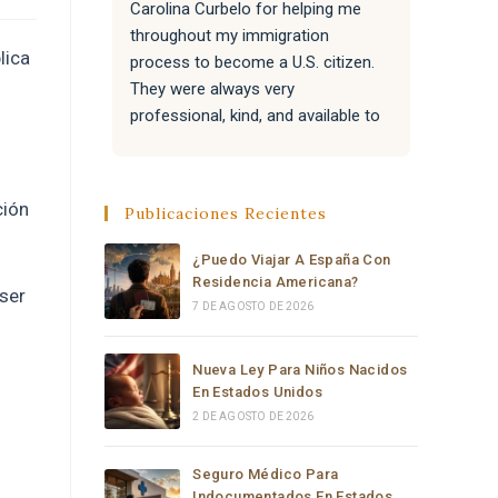
Carolina Curbelo for helping me 
the BES
throughout my immigration 
attentiv
lica
process to become a U.S. citizen. 
paperwo
They were always very 
all of 
professional, kind, and available to 
success
answer my questions.
Attorne
very re
They also helped my family with 
much t
ción
Publicaciones Recientes
their immigration processes, and 
everything went very well.
¿Puedo Viajar A España Con
Residencia Americana?
ser
I sincerely recommend the law 
7 DE AGOSTO DE 2026
office of Carolina Curbelo to 
anyone who needs help with 
Nueva Ley Para Niños Nacidos
immigration matters. Thank you so 
En Estados Unidos
much for your support and 
2 DE AGOSTO DE 2026
dedication.
Seguro Médico Para
Indocumentados En Estados