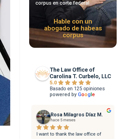
corpus en corte federal
Hable con un
abogado de habeas
corpus
The Law Office of
Carolina T. Curbelo, LLC
5.0
Basado en 125 opiniones
powered by
G
o
o
g
l
e
Rosa Milagros Díaz M.
hace 5 meses
I want to thank the law office of 
Attorne