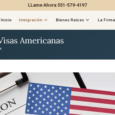
LLame Ahora 551-579-4197
Inicio
Inmigración
Bienes Raíces
La Firm
Visas Americanas
as