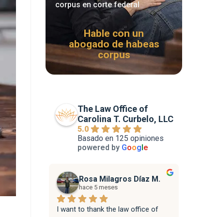
corpus en corte federal
Hable con un
abogado de habeas
corpus
The Law Office of
Carolina T. Curbelo, LLC
5.0
Basado en 125 opiniones
powered by
G
o
o
g
l
e
Rosa Milagros Díaz M.
hace 5 meses
I want to thank the law office of 
Attorne