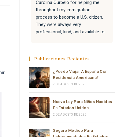
Carolina Curbelo for helping me 
the BES
throughout my immigration 
attentiv
process to become a U.S. citizen. 
paperwo
They were always very 
all of 
professional, kind, and available to 
success
answer my questions.
Attorne
very re
They also helped my family with 
much t
Publicaciones Recientes
their immigration processes, and 
everything went very well.
¿Puedo Viajar A España Con
nir
Residencia Americana?
I sincerely recommend the law 
7 DE AGOSTO DE 2026
office of Carolina Curbelo to 
anyone who needs help with 
Nueva Ley Para Niños Nacidos
immigration matters. Thank you so 
En Estados Unidos
much for your support and 
2 DE AGOSTO DE 2026
dedication.
Seguro Médico Para
Indocumentados En Estados