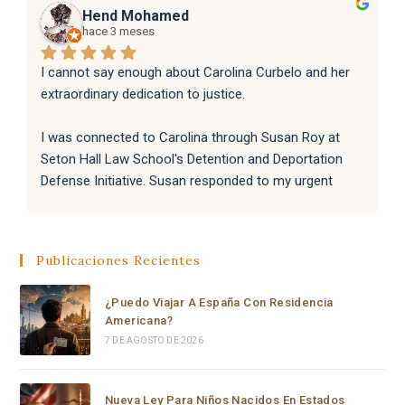
Hend Mohamed
hace 3 meses
I cannot say enough about Carolina Curbelo and her 
extraordinary dedication to justice.
I was connected to Carolina through Susan Roy at 
Seton Hall Law School's Detention and Deportation 
Defense Initiative. Susan responded to my urgent 
request with incredible speed and kindness, and 
immediately knew Carolina was the right person for 
the job. That connection changed everything.
Publicaciones Recientes
From the moment Carolina took the case, she moved 
¿Puedo Viajar A España Con Residencia
with a level of speed, professionalism, and dedication 
Americana?
that I have never seen before. Within hours she had 
7 DE AGOSTO DE 2026
reviewed everything, filed a complete emergency 
habeas corpus petition in federal court, and secured a 
signed emergency court order from a Chief Federal 
Nueva Ley Para Niños Nacidos En Estados