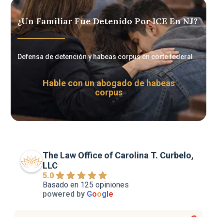
¿Un Familiar Fue Detenido Por ICE En NJ?
Defensa de detención y habeas corpus en corte federal
Hable con un abogado de habeas
corpus
The Law Office of Carolina T. Curbelo,
LLC
5.0
Basado en 125 opiniones
powered by
G
o
o
g
l
e