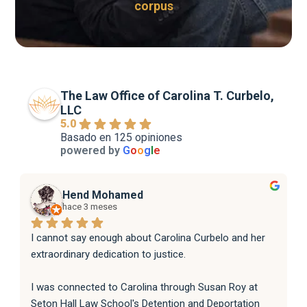
corpus
The Law Office of Carolina T. Curbelo,
LLC
5.0
Basado en 125 opiniones
powered by
G
o
o
g
l
e
Hend Mohamed
hace 3 meses
I cannot say enough about Carolina Curbelo and her 
extraordinary dedication to justice.
I was connected to Carolina through Susan Roy at 
Seton Hall Law School's Detention and Deportation 