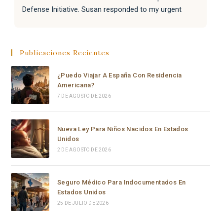
Defense Initiative. Susan responded to my urgent 
request with incredible speed and kindness, and 
immediately knew Carolina was the right person for 
the job. That connection changed everything.
Publicaciones Recientes
From the moment Carolina took the case, she moved 
¿Puedo Viajar A España Con Residencia
with a level of speed, professionalism, and dedication 
Americana?
that I have never seen before. Within hours she had 
7 DE AGOSTO DE 2026
reviewed everything, filed a complete emergency 
habeas corpus petition in federal court, and secured a 
signed emergency court order from a Chief Federal 
Nueva Ley Para Niños Nacidos En Estados
Judge — all in the same day, or to be honest, in a few 
Unidos
hours.
2 DE AGOSTO DE 2026
Carolina is not just a brilliant and highly experienced 
Seguro Médico Para Indocumentados En
immigration attorney — she is someone who truly 
Estados Unidos
cares. She fought with everything she had, went all the 
25 DE JULIO DE 2026
way to the top, and delivered results that most people 