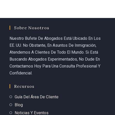
would say were impossible in such a short time.
If you or someone you love is facing an immigration 
emergency, do not waste a single minute. Call 
Carolina Curbelo. She is the best there is.
Sobre Nosotros
God bless her and everyone at Curbelo Law. ⭐⭐⭐⭐⭐
Nuestro Bufete De Abogados Está Ubicado En Los
EE. UU. No Obstante, En Asuntos De Inmigración,
Atendemos A Clientes De Todo El Mundo. Si Está
Buscando Abogados Experimentados, No Dude En
Contactarnos Hoy Para Una Consulta Profesional Y
Confidencial.
Recursos
Guía Del Área De Cliente
Blog
Noticias Y Eventos