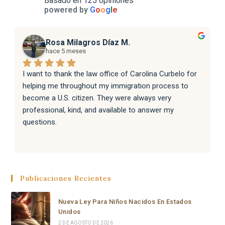
Basado en 125 opiniones
powered by
G
o
o
g
l
e
Rosa Milagros Díaz M.
hace 5 meses
I want to thank the law office of Carolina Curbelo for 
helping me throughout my immigration process to 
become a U.S. citizen. They were always very 
professional, kind, and available to answer my 
questions.
They also helped my family with their immigration 
processes, and everything went very well.
Publicaciones Recientes
I sincerely recommend the law office of Carolina 
Curbelo to anyone who needs help with immigration 
Nueva Ley Para Niños Nacidos En Estados
matters. Thank you so much for your support and 
Unidos
dedication.
2 DE AGOSTO DE 2026