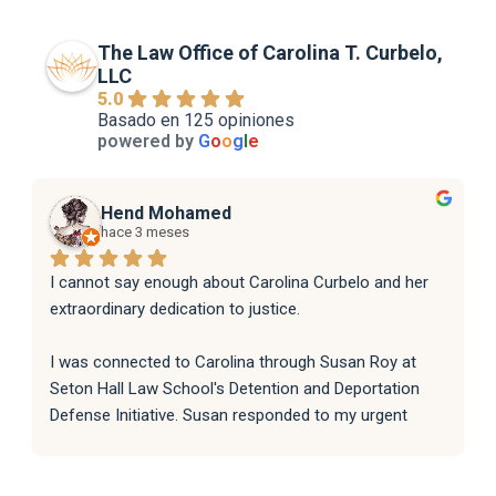
The Law Office of Carolina T. Curbelo,
LLC
5.0
Basado en 125 opiniones
powered by
G
o
o
g
l
e
Hend Mohamed
hace 3 meses
I cannot say enough about Carolina Curbelo and her 
extraordinary dedication to justice.
I was connected to Carolina through Susan Roy at 
Seton Hall Law School's Detention and Deportation 
Defense Initiative. Susan responded to my urgent 
request with incredible speed and kindness, and 
immediately knew Carolina was the right person for 
the job. That connection changed everything.