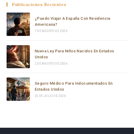
Publicaciones Recientes
From the moment Carolina took the case, she moved 
¿Puedo Viajar A España Con Residencia
with a level of speed, professionalism, and dedication 
Americana?
that I have never seen before. Within hours she had 
7 DE AGOSTO DE 2026
reviewed everything, filed a complete emergency 
habeas corpus petition in federal court, and secured a 
signed emergency court order from a Chief Federal 
Nueva Ley Para Niños Nacidos En Estados
Judge — all in the same day, or to be honest, in a few 
Unidos
hours.
2 DE AGOSTO DE 2026
Carolina is not just a brilliant and highly experienced 
Seguro Médico Para Indocumentados En
immigration attorney — she is someone who truly 
Estados Unidos
cares. She fought with everything she had, went all the 
25 DE JULIO DE 2026
way to the top, and delivered results that most people 
would say were impossible in such a short time.
If you or someone you love is facing an immigration 
emergency, do not waste a single minute. Call 