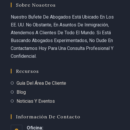
Carolina Curbelo. She is the best there is.
Sobre Nosotros
God bless her and everyone at Curbelo Law. ⭐⭐⭐⭐⭐
Nuestro Bufete De Abogados Está Ubicado En Los
EE. UU. No Obstante, En Asuntos De Inmigración,
Atendemos A Clientes De Todo El Mundo. Si Está
Buscando Abogados Experimentados, No Dude En
Contactarnos Hoy Para Una Consulta Profesional Y
Confidencial.
Recursos
Guía Del Área De Cliente
Blog
Noticias Y Eventos
Información De Contacto
Oficina: