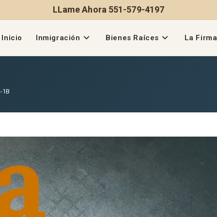
LLame Ahora 551-579-4197
Inicio
Inmigración
Bienes Raíces
La Firm
L-1B