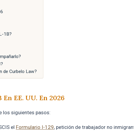
26
 L-1B?
compañarlo?
B?
ón de Curbelo Law?
B En EE. UU. En 2026
e los siguientes pasos:
SCIS el
Formulario I-129
, petición de trabajador no inmigran