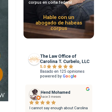
corpus en corte federal
Hable con un
abogado de habeas
corpus
The Law Office of
Carolina T. Curbelo, LLC
5.0
Basado en 125 opiniones
powered by
G
o
o
g
l
e
Hend Mohamed
hace 3 meses
I cannot say enough about Carolina 
Attorne