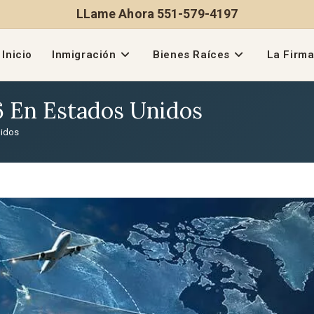
LLame Ahora 551-579-4197
Inicio
Inmigración
Bienes Raíces
La Firm
6 En Estados Unidos
nidos