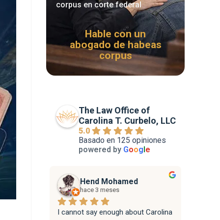
corpus en corte federal
Hable con un
abogado de habeas
corpus
The Law Office of
Carolina T. Curbelo, LLC
5.0
Basado en 125 opiniones
powered by
G
o
o
g
l
e
Hend Mohamed
hace 3 meses
I cannot say enough about Carolina 
Attorne