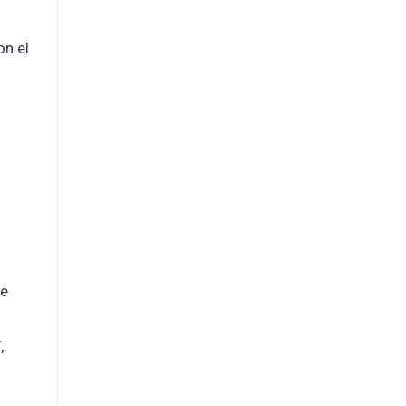
on el
le
,