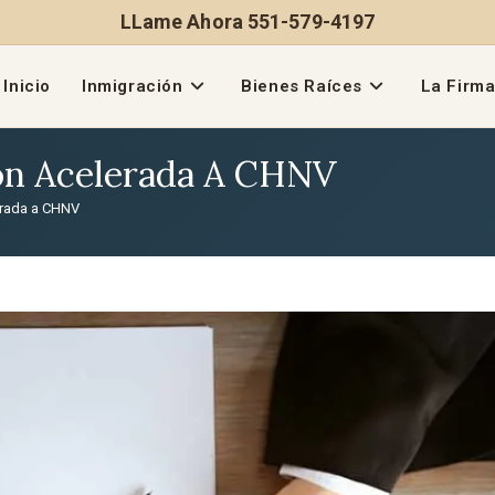
LLame Ahora 551-579-4197
Inicio
Inmigración
Bienes Raíces
La Firm
ón Acelerada A CHNV
erada a CHNV