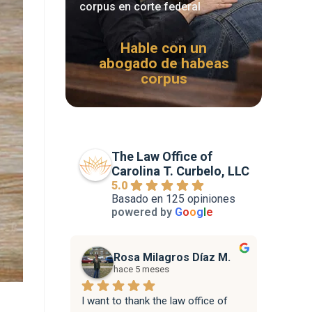
corpus en corte federal
Hable con un
abogado de habeas
corpus
The Law Office of
Carolina T. Curbelo, LLC
5.0
Basado en 125 opiniones
powered by
G
o
o
g
l
e
Rosa Milagros Díaz M.
hace 5 meses
I want to thank the law office of 
Attorne