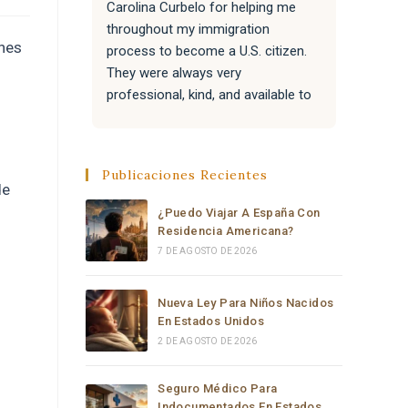
Carolina Curbelo for helping me 
the BES
throughout my immigration 
attentiv
enes
process to become a U.S. citizen. 
paperwo
They were always very 
all of 
professional, kind, and available to 
success
answer my questions.
Attorne
very re
They also helped my family with 
much t
Publicaciones Recientes
their immigration processes, and 
e
everything went very well.
¿Puedo Viajar A España Con
Residencia Americana?
I sincerely recommend the law 
7 DE AGOSTO DE 2026
office of Carolina Curbelo to 
anyone who needs help with 
Nueva Ley Para Niños Nacidos
immigration matters. Thank you so 
En Estados Unidos
much for your support and 
2 DE AGOSTO DE 2026
dedication.
Seguro Médico Para
Indocumentados En Estados