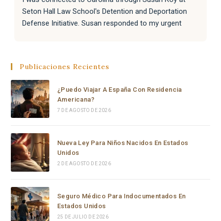
Seton Hall Law School's Detention and Deportation 
Defense Initiative. Susan responded to my urgent 
request with incredible speed and kindness, and 
immediately knew Carolina was the right person for 
the job. That connection changed everything.
Publicaciones Recientes
From the moment Carolina took the case, she moved 
¿Puedo Viajar A España Con Residencia
with a level of speed, professionalism, and dedication 
Americana?
that I have never seen before. Within hours she had 
7 DE AGOSTO DE 2026
reviewed everything, filed a complete emergency 
habeas corpus petition in federal court, and secured a 
signed emergency court order from a Chief Federal 
Nueva Ley Para Niños Nacidos En Estados
Judge — all in the same day, or to be honest, in a few 
Unidos
hours.
2 DE AGOSTO DE 2026
Carolina is not just a brilliant and highly experienced 
Seguro Médico Para Indocumentados En
immigration attorney — she is someone who truly 
Estados Unidos
cares. She fought with everything she had, went all the 
25 DE JULIO DE 2026