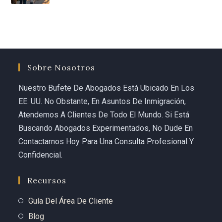
way to the top, and delivered results that most people 
would say were impossible in such a short time.
If you or someone you love is facing an immigration 
emergency, do not waste a single minute. Call 
Carolina Curbelo. She is the best there is.
Sobre Nosotros
God bless her and everyone at Curbelo Law. ⭐⭐⭐⭐⭐
Nuestro Bufete De Abogados Está Ubicado En Los
EE. UU. No Obstante, En Asuntos De Inmigración,
Atendemos A Clientes De Todo El Mundo. Si Está
Buscando Abogados Experimentados, No Dude En
Contactarnos Hoy Para Una Consulta Profesional Y
Confidencial.
Recursos
Guía Del Área De Cliente
Blog