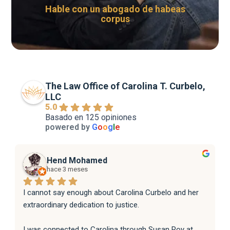
Hable con un abogado de habeas
corpus
The Law Office of Carolina T. Curbelo,
LLC
5.0
Basado en 125 opiniones
powered by
G
o
o
g
l
e
Hend Mohamed
hace 3 meses
I cannot say enough about Carolina Curbelo and her 
extraordinary dedication to justice.
I was connected to Carolina through Susan Roy at 