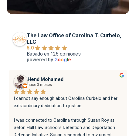
The Law Office of Carolina T. Curbelo,
LLC
5.0
Basado en 125 opiniones
powered by
G
o
o
g
l
e
Hend Mohamed
hace 3 meses
I cannot say enough about Carolina Curbelo and her 
extraordinary dedication to justice.
I was connected to Carolina through Susan Roy at 
Seton Hall Law School's Detention and Deportation 
Defense Initiative. Susan responded to my urgent 