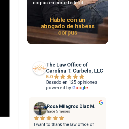
corpus en corte federal
Hable con un
abogado de habeas
corpus
The Law Office of
Carolina T. Curbelo, LLC
5.0
Basado en 125 opiniones
powered by
G
o
o
g
l
e
Rosa Milagros Díaz M.
hace 5 meses
I want to thank the law office of 
Attorne