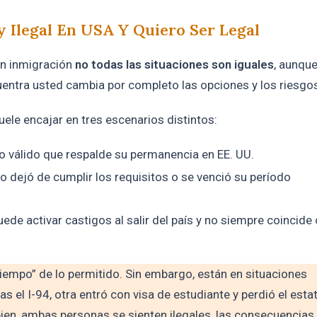
y Ilegal En USA Y Quiero Ser Legal
en inmigración
no todas las situaciones son iguales
, aunqu
ncuentra usted cambia por completo las opciones y los riesgo
 suele encajar en tres escenarios distintos:
io válido que respalde su permanencia en EE. UU.
ro dejó de cumplir los requisitos o se venció su período
ede activar castigos al salir del país y no siempre coincide
empo” de lo permitido. Sin embargo, están en situaciones
as el I-94, otra entró con visa de estudiante y perdió el esta
 bien, ambas personas se sienten ilegales, las consecuencias