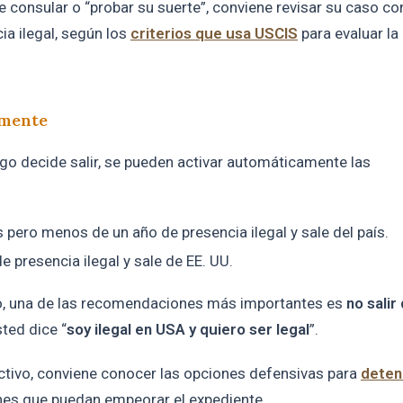
ite consular o “probar su suerte”, conviene revisar su caso co
a ilegal, según los
criterios que usa USCIS
para evaluar la
amente
ego decide salir, se pueden activar automáticamente las
pero menos de un año de presencia ilegal y sale del país.
 presencia ilegal y sale de EE. UU.
eso, una de las recomendaciones más importantes es
no salir
ted dice “
soy ilegal en USA y quiero ser legal
”.
activo, conviene conocer las opciones defensivas para
deten
es que puedan empeorar el expediente.