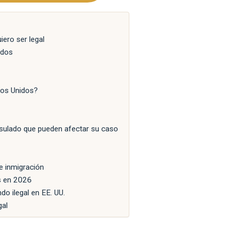
iero ser legal
idos
ados Unidos?
nsulado que pueden afectar su caso
e inmigración
es en 2026
o ilegal en EE. UU.
gal