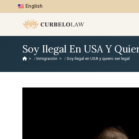
English
Soy Ilegal En USA Y Quie
>
Inmigración
>
Soy ilegal en USA y quiero ser legal