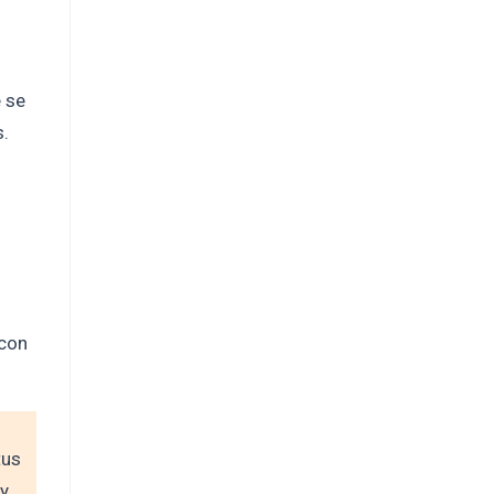
e se
s.
 con
tus
 y