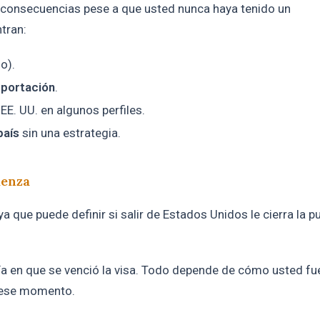
as consecuencias pese a que usted nunca haya tenido un
tran:
o).
eportación
.
EE. UU. en algunos perfiles.
país
sin una estrategia.
ienza
ya que puede definir si salir de Estados Unidos le cierra la p
ía en que se venció la visa. Todo depende de cómo usted fu
n ese momento.