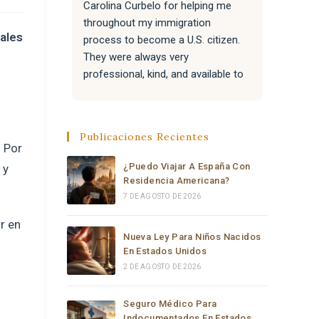
Carolina Curbelo for helping me 
the BES
throughout my immigration 
attentiv
ales
process to become a U.S. citizen. 
paperwo
They were always very 
all of 
professional, kind, and available to 
success
answer my questions.
Attorne
very re
They also helped my family with 
much t
Publicaciones Recientes
their immigration processes, and 
. Por
everything went very well.
¿Puedo Viajar A España Con
 y
Residencia Americana?
I sincerely recommend the law 
7 DE AGOSTO DE 2026
office of Carolina Curbelo to 
r en
anyone who needs help with 
Nueva Ley Para Niños Nacidos
immigration matters. Thank you so 
En Estados Unidos
much for your support and 
2 DE AGOSTO DE 2026
dedication.
Seguro Médico Para
Indocumentados En Estados