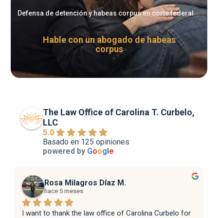
Defensa de detención y habeas corpus en corte federal
Hable con un abogado de habeas
corpus
The Law Office of Carolina T. Curbelo,
LLC
5.0
Basado en 125 opiniones
powered by
G
o
o
g
l
e
Rosa Milagros Díaz M.
hace 5 meses
I want to thank the law office of Carolina Curbelo for 