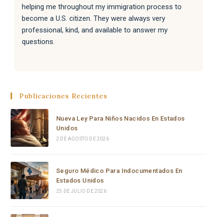
helping me throughout my immigration process to 
become a U.S. citizen. They were always very 
professional, kind, and available to answer my 
questions.
They also helped my family with their immigration 
processes, and everything went very well.
Publicaciones Recientes
I sincerely recommend the law office of Carolina 
Curbelo to anyone who needs help with immigration 
Nueva Ley Para Niños Nacidos En Estados
matters. Thank you so much for your support and 
Unidos
dedication.
2 DE AGOSTO DE 2026
Seguro Médico Para Indocumentados En
Estados Unidos
25 DE JULIO DE 2026