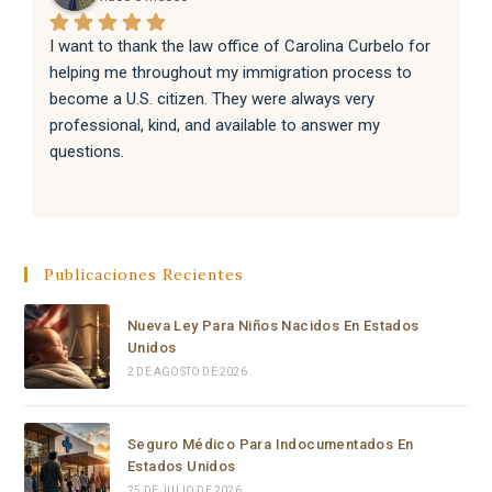
I want to thank the law office of Carolina Curbelo for 
helping me throughout my immigration process to 
become a U.S. citizen. They were always very 
professional, kind, and available to answer my 
questions.
They also helped my family with their immigration 
processes, and everything went very well.
Publicaciones Recientes
I sincerely recommend the law office of Carolina 
Curbelo to anyone who needs help with immigration 
Nueva Ley Para Niños Nacidos En Estados
matters. Thank you so much for your support and 
Unidos
dedication.
2 DE AGOSTO DE 2026
Seguro Médico Para Indocumentados En
Estados Unidos
25 DE JULIO DE 2026