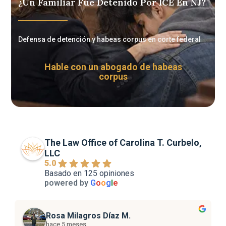
¿Un Familiar Fue Detenido Por ICE En NJ?
Defensa de detención y habeas corpus en corte federal
Hable con un abogado de habeas
corpus
The Law Office of Carolina T. Curbelo,
LLC
5.0
Basado en 125 opiniones
powered by
G
o
o
g
l
e
Rosa Milagros Díaz M.
hace 5 meses