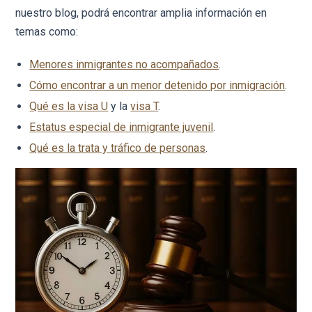
nuestro blog, podrá encontrar amplia información en
temas como:
Menores inmigrantes no acompañados
.
Cómo encontrar a un menor detenido por inmigración
.
Qué es la visa U
y la
visa T
.
Estatus especial de inmigrante juvenil
.
Qué es la trata y tráfico de personas
.